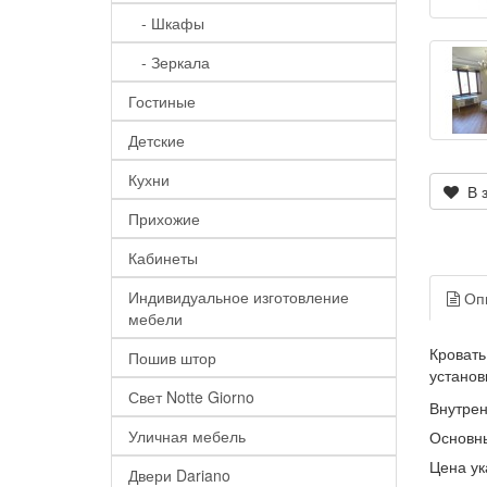
- Шкафы
- Зеркала
Гостиные
Детские
Кухни
В з
Прихожие
Кабинеты
Индивидуальное изготовление
Оп
мебели
Кровать
Пошив штор
установ
Свет Notte Giorno
Внутре
Уличная мебель
Основны
Цена ук
Двери Dariano