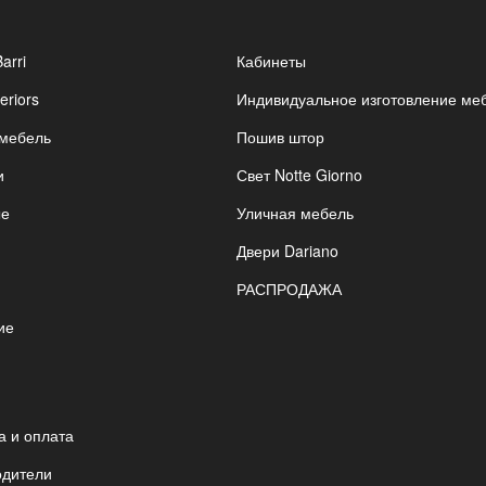
Barri
Кабинеты
eriors
Индивидуальное изготовление ме
 мебель
Пошив штор
и
Свет Notte Giorno
ые
Уличная мебель
Двери Dariano
РАСПРОДАЖА
ие
я
а и оплата
одители