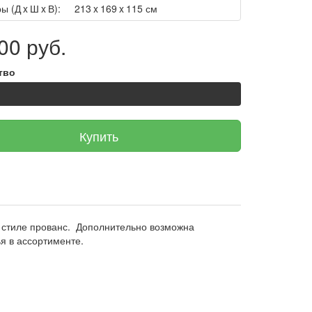
ы (Д x Ш x В):
213 x 169 x 115 см
00 руб.
тво
Купить
в стиле прованс. Дополнительно возможна
я в ассортименте.