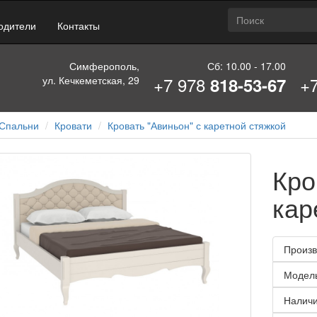
одители
Контакты
Симферополь,
Сб: 10.00 - 17.00
+7 978
+
ул. Кечкеметская, 29
818-53-67
Спальни
Кровати
Кровать "Авиньон" с каретной стяжкой
Кро
кар
Произв
Модел
Наличи