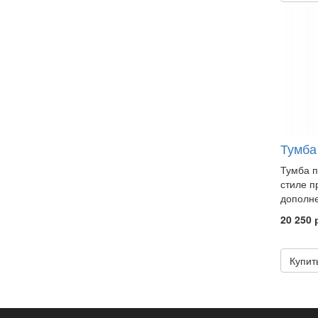
Тумба
Тумба п
стиле п
дополне
20 250 
Купит