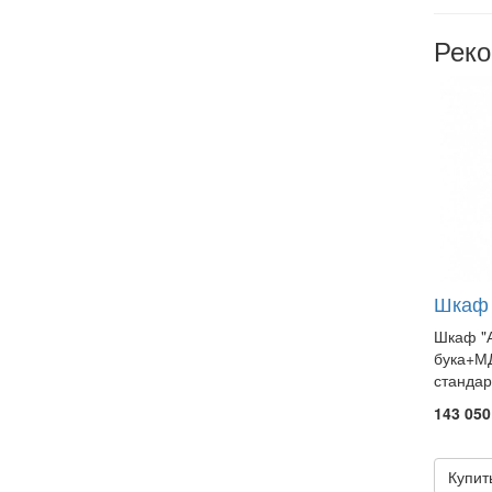
Рек
Шкаф 
Шкаф "А
бука+МД
стандар
143 050
Купит