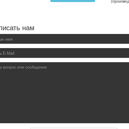
(произво
писать нам