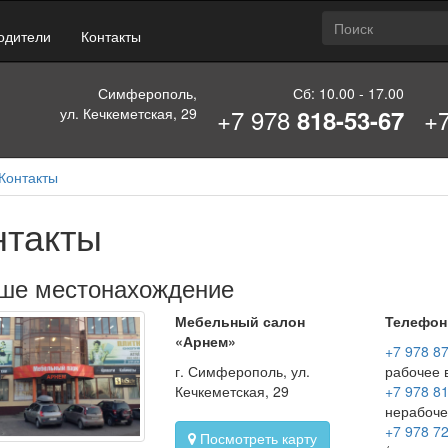
одители
Контакты
Симферополь,
Сб: 10.00 - 17.00
+7 978
+
ул. Кечкеметская, 29
818-53-67
Контакты
нтакты
ше местонахождение
Мебельный салон
Телефон
«Арнем»
+7 978 8
г. Симферополь, ул.
рабочее 
Кечкеметская, 29
+7 978 8
нерабоче
+7 978 7
Посмотреть карту