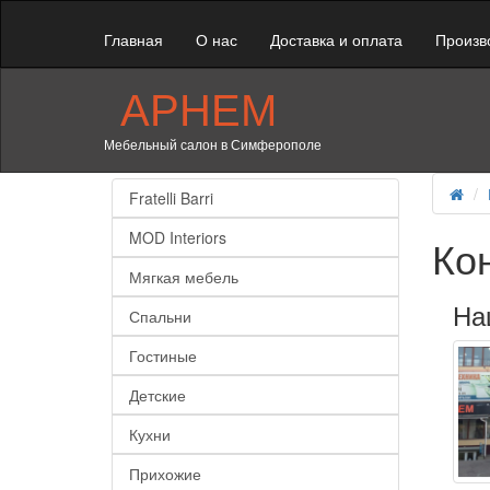
Главная
О нас
Доставка и оплата
Произв
АРНЕМ
Мебельный салон в Симферополе
Fratelli Barri
MOD Interiors
Ко
Мягкая мебель
На
Спальни
Гостиные
Детские
Кухни
Прихожие