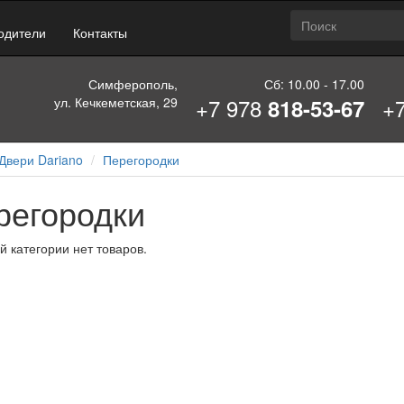
одители
Контакты
Симферополь,
Сб: 10.00 - 17.00
+7 978
+
ул. Кечкеметская, 29
818-53-67
Двери Dariano
Перегородки
регородки
й категории нет товаров.