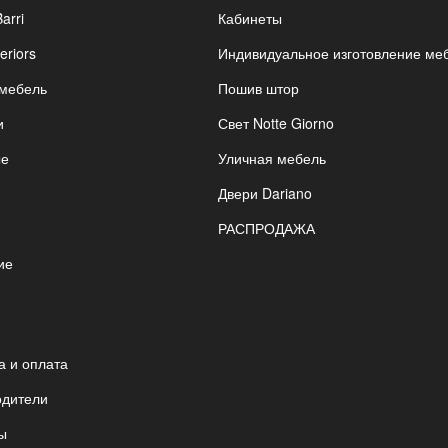
Barri
Кабинеты
eriors
Индивидуальное изготовление ме
 мебель
Пошив штор
и
Свет Notte Giorno
ые
Уличная мебель
Двери Dariano
РАСПРОДАЖА
ие
я
а и оплата
одители
ы