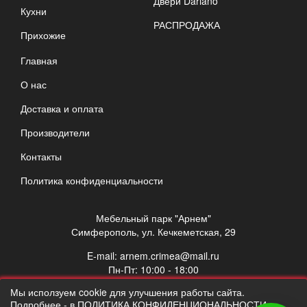
Двери Dariano
Кухни
РАСПРОДАЖА
Прихожие
Главная
О нас
Доставка и оплата
Производители
Контакты
Политика конфиденциальности
Мебельный парк "Арнем"
Симферополь, ул. Кечкеметская, 29
E-mail:
arnem.crimea@mail.ru
Пн-Пт: 10:00 - 18:00
Сб: 10:00 - 17:00
Мы исползуем cookie для улучшения работы сайта.
Вс: выходной
Подробнее - в ПОЛИТИКА КОНФИДЕНЦИОНАЛЬНОСТИ.