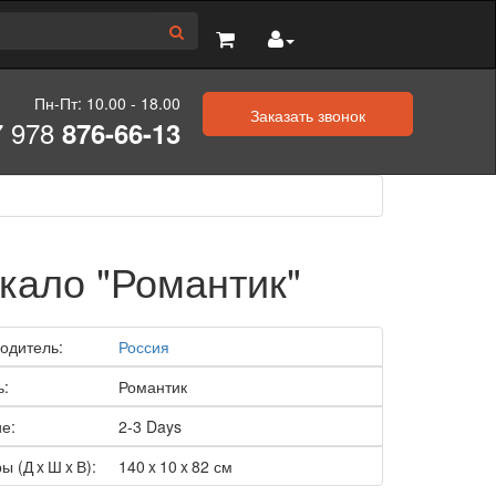
Пн-Пт: 10.00 - 18.00
Заказать звонок
7 978
876-66-13
кало "Романтик"
одитель:
Россия
ь:
Романтик
е:
2-3 Days
ы (Д x Ш x В):
140 x 10 x 82 см