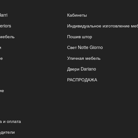
Barri
Кабинеты
eriors
Индивидуальное изготовление ме
 мебель
Пошив штор
и
Свет Notte Giorno
ые
Уличная мебель
Двери Dariano
РАСПРОДАЖА
ие
я
а и оплата
одители