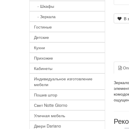
- Шкафы
- Зеркала
В з
Гостиные
Детские
Кухни
Прихожие
Оп
Кабинеты
Индивидуальное изготовление
Зеркало
мебели
элемент
комодом
Пошив штор
ощущени
Свет Notte Giorno
Уличная мебель
Рек
Двери Dariano