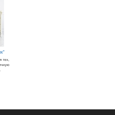
к"
я тех,
тичную
.