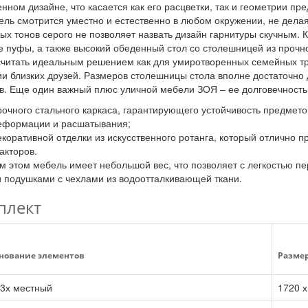
нном дизайне, что касается как его расцветки, так и геометрии п
ель смотрится уместно и естественно в любом окружении, не делая
ых тонов серого не позволяет назвать дизайн гарнитуры скучным. 
 пуфы, а также высокий обеденный стол со столешницей из прочно
читать идеальным решением как для умиротворенных семейных тра
и близких друзей. Размеров столешницы стола вполне достаточно
в. Еще один важный плюс уличной мебели ЗОЯ – ее долговечность, 
рочного стального каркаса, гарантирующего устойчивость предмето
еформации и расшатывания;
екоративной отделки из искусственного ротанга, который отлично
акторов.
м этом мебель имеет небольшой вес, что позволяет с легкостью п
 подушками с чехлами из водоотталкивающей ткани.
плект
нование элементов
Размеры
 3х местный
1720 х