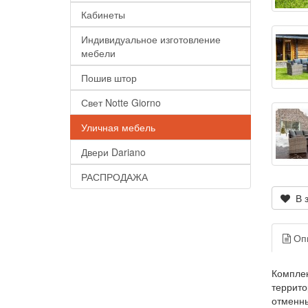
Кабинеты
Индивидуальное изготовление
мебели
Пошив штор
Свет Notte Giorno
Уличная мебель
Двери Dariano
РАСПРОДАЖА
В з
Оп
Комплек
террито
отменны