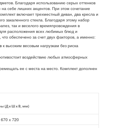
редметов. Благодаря использованию серых оттенков
 на себе лишних акцентов. При этом сочетание
Комплект включает трехместный диван, два кресла и
го закаленного стекла. Благодаря этому набор
пез, так и веселого времяпровождения в
 для расположения всех любимых блюд и
что обеспечено за счет двух факторов, а именно:
в к высоким весовым нагрузкам без риска
 противостоит воздействию любых атмосферных
еремещать ее с места на место. Комплект дополнен
 (Д x Ш x В, мм)
 670 х 720