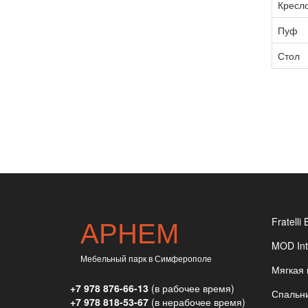
Кресл
Пуф
Стол
АРНЕМ
Fratelli 
MOD Int
Мебельный парк в Симферополе
Мягкая
+7 978 876-66-13
(в рабочее время)
Спальн
+7 978 818-53-67
(в нерабочее время)