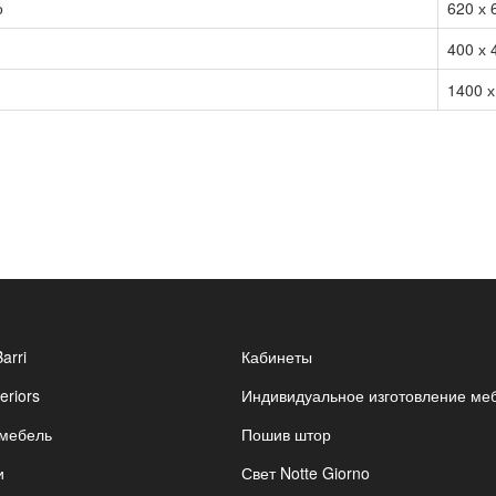
о
620 х 
400 х 
1400 х
Barri
Кабинеты
eriors
Индивидуальное изготовление ме
 мебель
Пошив штор
и
Свет Notte Giorno