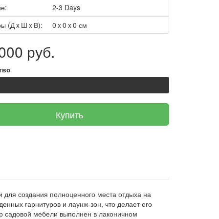
е:
2-3 Days
ы (Д x Ш x В):
0 x 0 x 0 см
000 руб.
тво
Купить
 для создания полноценного места отдыха на
денных гарнитуров и лаунж-зон, что делает его
р садовой мебели выполнен в лаконичном