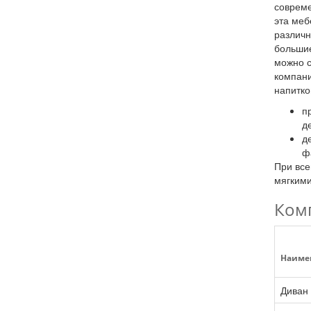
совреме
эта меб
различн
большие
можно с
компани
напитко
п
д
д
ф
При все
мягкими
Ком
Наиме
Диван