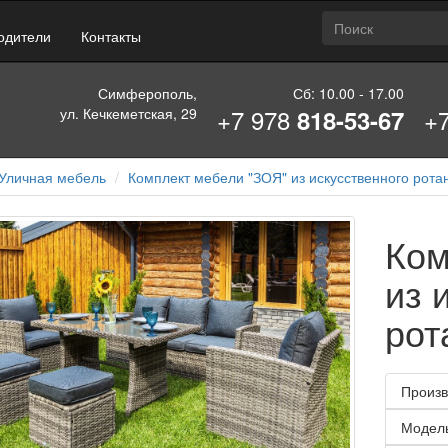
одители
Контакты
Симферополь,
Сб: 10.00 - 17.00
+7 978
+
ул. Кечкеметская, 29
818-53-67
Уличная мебель
Комплект мебели "ЗОЯ" из искусственного ротан
Ком
из 
рот
Произв
Модел