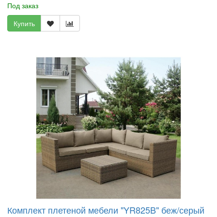
Под заказ
Купить
Комплект плетеной мебели "YR825B" беж/серый