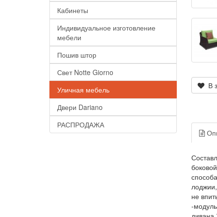
Кабинеты
Индивидуальное изготовление
мебели
Пошив штор
Свет Notte Giorno
В з
Уличная мебель
Двери Dariano
РАСПРОДАЖА
Оп
Составл
боковой
способа
лоджии,
не впит
-модуль
дивана 