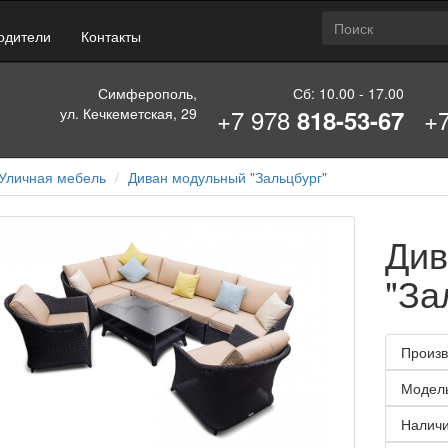
одители
Контакты
Симферополь,
Сб: 10.00 - 17.00
+7 978
+
ул. Кечкеметская, 29
818-53-67
Уличная мебель
Диван модульный "Зальцбург"
Див
"За
Произв
Модел
Наличи