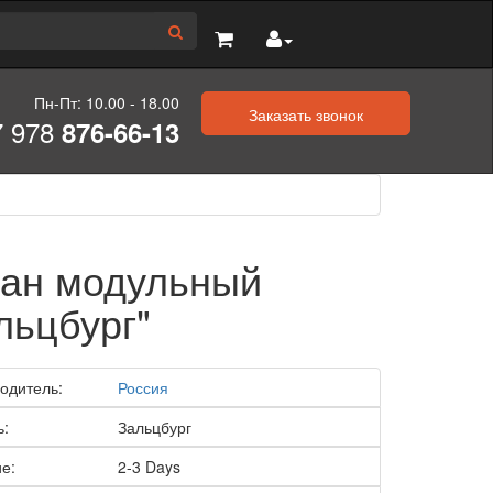
Пн-Пт: 10.00 - 18.00
Заказать звонок
7 978
876-66-13
ан модульный
льцбург"
одитель:
Россия
ь:
Зальцбург
е:
2-3 Days