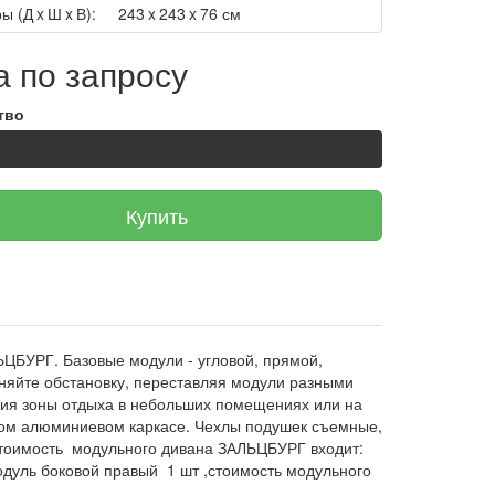
ы (Д x Ш x В):
243 x 243 x 76 см
 по запросу
тво
Купить
ЦБУРГ. Базовые модули - угловой, прямой,
няйте обстановку, переставляя модули разными
ия зоны отдыха в небольших помещениях или на
ком алюминиевом каркасе. Чехлы подушек съемные,
 стоимость модульного дивана ЗАЛЬЦБУРГ входит:
одуль боковой правый 1 шт ,стоимость модульного