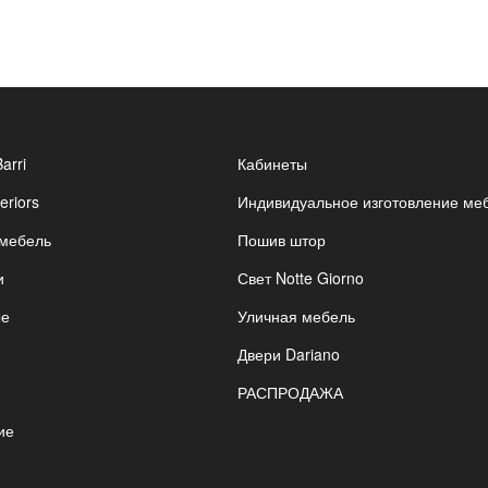
Barri
Кабинеты
eriors
Индивидуальное изготовление ме
 мебель
Пошив штор
и
Свет Notte Giorno
ые
Уличная мебель
Двери Dariano
РАСПРОДАЖА
ие
я