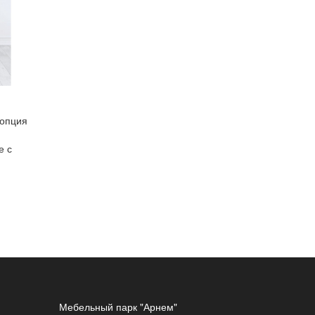
 опция
е с
Мебельный парк "Арнем"