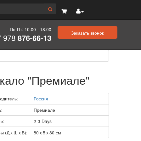
Пн-Пт: 10.00 - 18.00
Заказать звонок
7 978
876-66-13
кало "Премиале"
одитель:
Россия
ь:
Премиале
е:
2-3 Days
ы (Д x Ш x В):
80 x 5 x 80 см