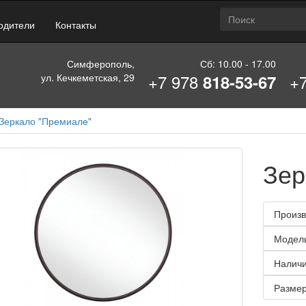
одители
Контакты
Симферополь,
Сб: 10.00 - 17.00
+7 978
+
ул. Кечкеметская, 29
818-53-67
Зеркало "Премиале"
Зер
Произв
Модел
Наличи
Размер