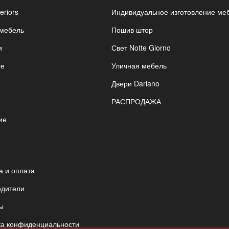
eriors
Индивидуальное изготовление ме
 мебель
Пошив штор
и
Свет Notte Giorno
ые
Уличная мебель
Двери Dariano
РАСПРОДАЖА
ие
я
а и оплата
одители
ы
ка конфиденциальности