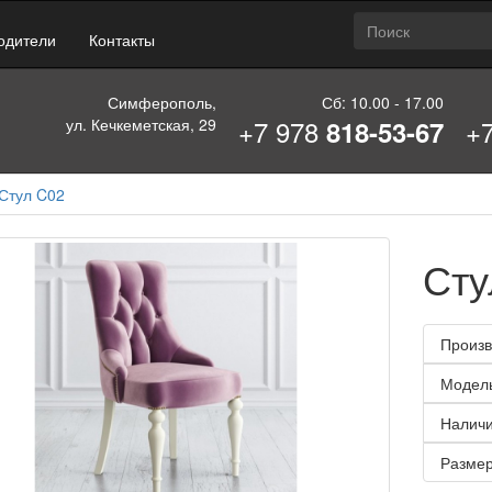
одители
Контакты
Симферополь,
Сб: 10.00 - 17.00
+7 978
+
ул. Кечкеметская, 29
818-53-67
Стул C02
Сту
Произв
Модел
Наличи
Размер