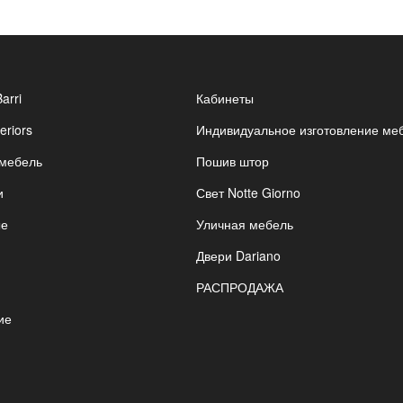
Barri
Кабинеты
eriors
Индивидуальное изготовление ме
 мебель
Пошив штор
и
Свет Notte Giorno
ые
Уличная мебель
Двери Dariano
РАСПРОДАЖА
ие
я