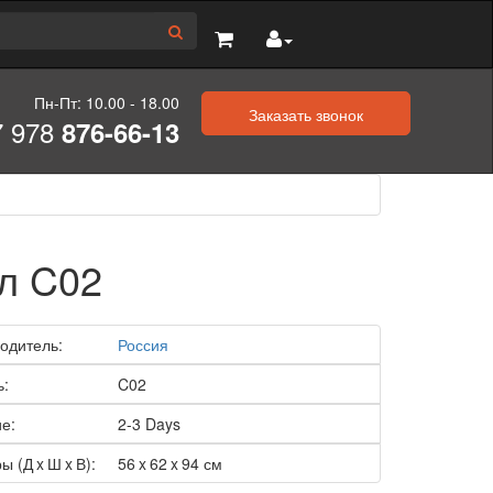
Пн-Пт: 10.00 - 18.00
Заказать звонок
7 978
876-66-13
л C02
одитель:
Россия
ь:
C02
е:
2-3 Days
ы (Д x Ш x В):
56 x 62 x 94 см