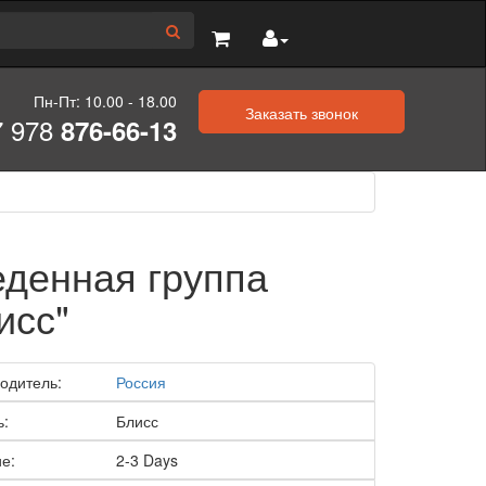
Пн-Пт: 10.00 - 18.00
Заказать звонок
7 978
876-66-13
денная группа
исс"
одитель:
Россия
ь:
Блисс
е:
2-3 Days