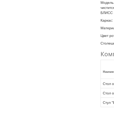
Модель 
чиститс
БЛИСС з
Каркас
Материа
Цвет ро
Столешн
Ком
Наиме
Стол о
Стол о
Стул "