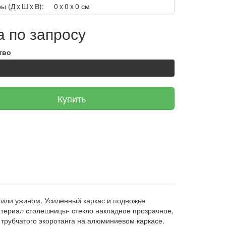
ы (Д x Ш x В):
0 x 0 x 0 см
 по запросу
тво
Купить
или ужином. Усиленный каркас и подножье
атериал столешницы- стекло накладное прозрачное,
трубчатого экоротанга на алюминиевом каркасе.