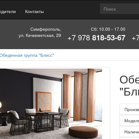
одители
Контакты
Симферополь,
Сб: 10.00 - 17.00
+7 978
+
ул. Кечкеметская, 29
818-53-67
Обеденная группа "Блисс"
Обе
"Бл
Произв
Модел
Наличи