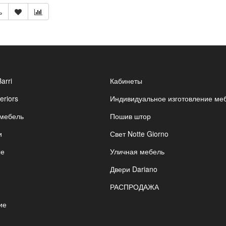
ь
Barri
Кабинеты
eriors
Индивидуальное изготовление ме
 мебель
Пошив штор
и
Свет Notte Giorno
ые
Уличная мебель
Двери Dariano
РАСПРОДАЖА
ие
я