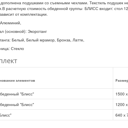
дополнена подушками со съемными чехлами. Текстиль подушек не в
я.В расчетную стоимость обеденной группы БЛИСС входит: стол 12
ависит от комплектации.
: Алюминий,
л (основной): Экоротанг
танга: Белый, Белый мрамор, Бронза, Латте,
ица: Стекло
плект
нование элементов
Размеры
беденный "Блисс"
1500 х
беденный "Блисс"
1200 х
Блисс"
640 х 