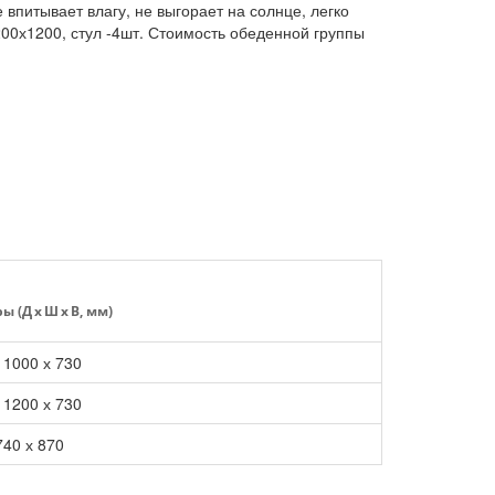
питывает влагу, не выгорает на солнце, легко
00х1200, стул -4шт. Стоимость обеденной группы
 (Д x Ш x В, мм)
 1000 х 730
 1200 х 730
740 х 870