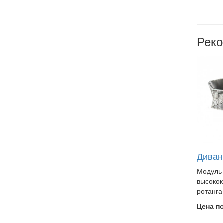
Рек
Диван
Модуль 
высокок
ротанга
Цена п