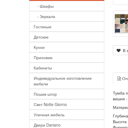
- Шкафы
- Зеркала
Гостиные
Детские
Кухни
В з
Прихожие
Кабинеты
Индивидуальное изготовление
Оп
мебели
Тумба п
Пошив штор
вишня -
Свет Notte Giorno
Материа
Уличная мебель
Глубина
Высота 
Двери Dariano
Фурниту