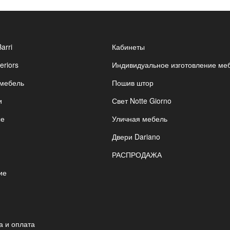
Barri
Кабинеты
eriors
Индивидуальное изготовление ме
 мебель
Пошив штор
и
Свет Notte Giorno
ые
Уличная мебель
Двери Dariano
РАСПРОДАЖА
ие
я
а и оплата