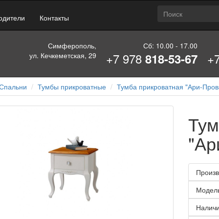
одители
Контакты
Симферополь,
Сб: 10.00 - 17.00
+7 978
+
ул. Кечкеметская, 29
818-53-67
Спальни
Тумбы прикроватные
Тумба прикроватная "Ари-Про
Тум
"Ар
Произв
Модел
Наличи