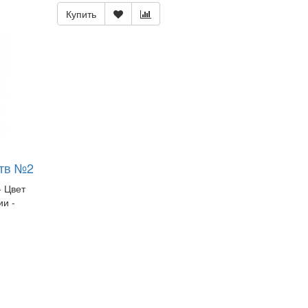
Купить
ств №2
- Цвет
и -