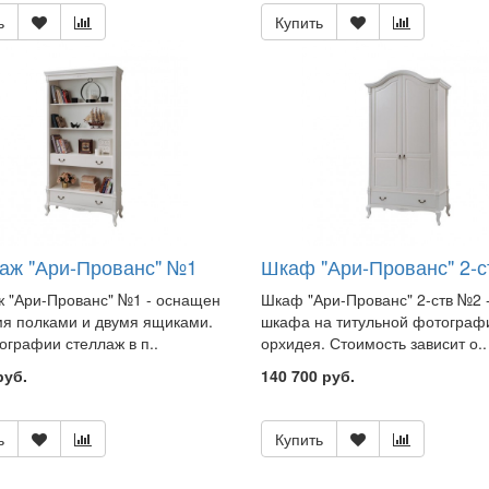
ь
Купить
аж "Ари-Прованс" №1
Шкаф "Ари-Прованс" 2-
 "Ари-Прованс" №1 - оснащен
Шкаф "Ари-Прованс" 2-ств №2 
я полками и двумя ящиками.
шкафа на титульной фотографи
графии стеллаж в п..
орхидея. Стоимость зависит о..
руб.
140 700 руб.
ь
Купить