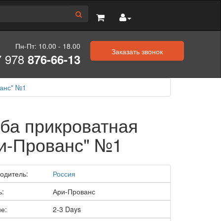
Пн-Пт: 10.00 - 18.00
Заказать звонок
7 978
876-66-13
ванс" №1
ба прикроватная
и-Прованс" №1
одитель:
Россия
ь:
Ари-Прованс
е:
2-3 Days