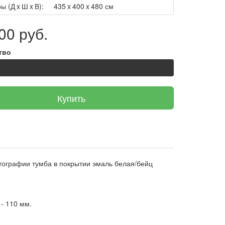
ы (Д x Ш x В):
435 x 400 x 480 см
00 руб.
тво
Купить
ографии тумба в покрытии эмаль белая/бейц
- 110 мм.