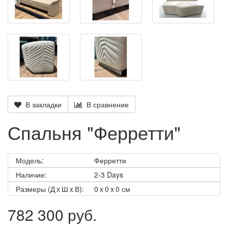
В закладки
В сравнение
Спальня "Ферретти"
Модель:
Ферретти
Наличие:
2-3 Days
Размеры (Д x Ш x В):
0 x 0 x 0 см
782 300 руб.