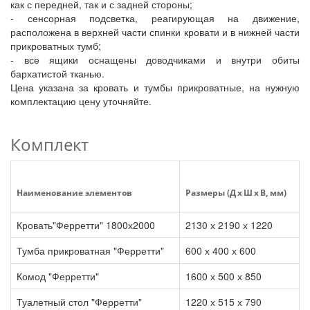
как с передней, так и с задней стороны;
- сенсорная подсветка, реагирующая на движение,
расположена в верхней части спинки кровати и в нижней части
прикроватных тумб;
- все ящики оснащены доводчиками и внутри обиты
бархатистой тканью.
Цена указана за кровать и тумбы прикроватные, на нужную
комплектацию цену уточняйте.
Комплект
Наименование элементов
Размеры (Д x Ш x В, мм)
Кровать"Ферретти" 1800х2000
2130 х 2190 х 1220
Тумба прикроватная "Ферретти"
600 х 400 х 600
Комод "Ферретти"
1600 х 500 х 850
Туалетный стол "Ферретти"
1220 х 515 х 790