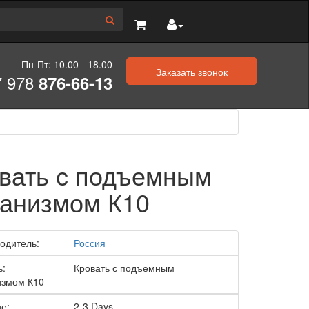
Пн-Пт: 10.00 - 18.00
Заказать звонок
7 978
876-66-13
вать с подъемным
анизмом К10
одитель:
Россия
ь:
Кровать с подъемным
измом К10
е:
2-3 Days