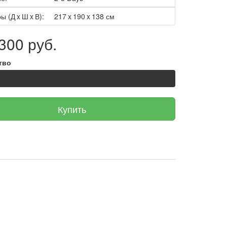
ы (Д x Ш x В):
217 x 190 x 138 см
300 руб.
тво
Купить