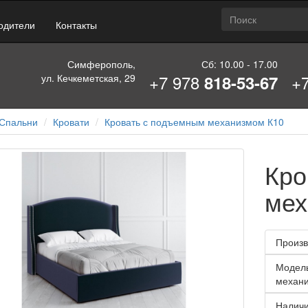
одители
Контакты
Симферополь,
Сб: 10.00 - 17.00
+7 978
+
ул. Кечкеметская, 29
818-53-67
Спальни
Кровати
Кровать с подъемным механизмом К10
Кро
мех
Произв
Модел
механ
Наличи