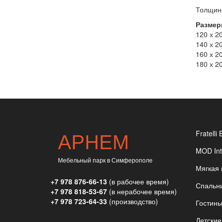
Толщина
Размер
120 х 2
140 х 2
160 х 2
180 х 2
АРНЕМ
Fratelli 
MOD Int
Мебельный парк в Симферополе
Мягкая
+7 978 876-66-13
(в рабочее время)
Спальн
+7 978 818-53-67
(в нерабочее время)
+7 978 723-64-33
(производство)
Гостин
Детские