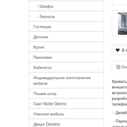
- Шкафы
- Зеркала
Гостиные
Детские
Кухни
В з
Прихожие
Оп
Кабинеты
Индивидуальное изготовление
Кровать
мебели
впишетс
встроен
Пошив штор
разрабо
Свет Notte Giorno
телефон
- Дизай
Уличная мебель
- Парящ
Двери Dariano
использ