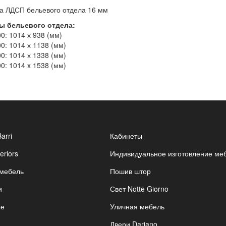
 ЛДСП бельевого отдела 16 мм
ы бельевого отдела:
00:
1014 х 938 (мм)
00:
1014 х 1138 (мм)
00:
1014 х 1338 (мм)
00:
1014 x 1538 (мм)
Barri
Кабинеты
eriors
Индивидуальное изготовление ме
 мебель
Пошив штор
и
Свет Notte Giorno
ые
Уличная мебель
Двери Dariano