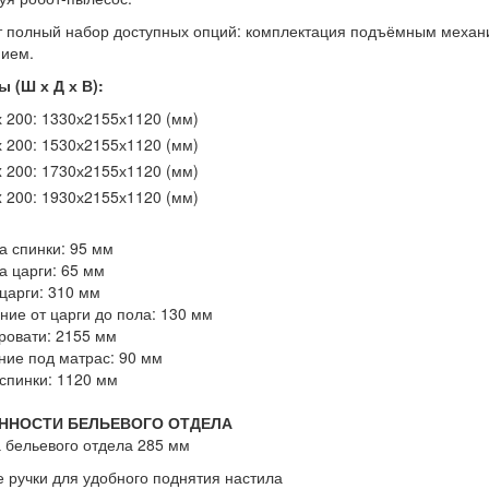
 полный набор доступных опций: комплектация подъёмным механ
ием.
 (Ш х Д х В):
х 200: 1330х2155х1120 (мм)
х 200: 1530х2155х1120 (мм)
x 200: 1730х2155х1120 (мм)
x 200: 1930х2155х1120 (мм)
а спинки:
95 мм
а царги:
65 мм
царги:
310 мм
ние от царги до пола:
130 мм
ровати:
2155 мм
ние под матрас:
90 мм
спинки:
1120 мм
ННОСТИ БЕЛЬЕВОГО ОТДЕЛА
 бельевого отдела 285 мм
 ручки для удобного поднятия настила