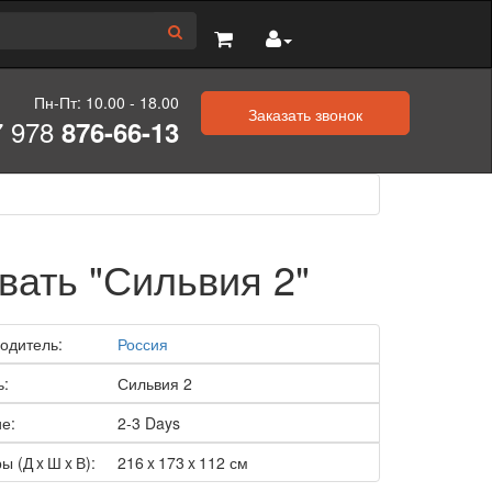
Пн-Пт: 10.00 - 18.00
Заказать звонок
7 978
876-66-13
вать "Сильвия 2"
одитель:
Россия
ь:
Сильвия 2
е:
2-3 Days
ы (Д x Ш x В):
216 x 173 x 112 см