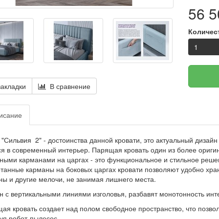
56 5
Количес
акладки
В сравнение
исание
 "Сильвия 2" - достоинства данной кровати, это актуальный дизай
я в современный интерьер. Парящая кровать один из более ориги
ными карманами на царгах - это функциональное и стильное реше
танные карманы на боковых царгах кровати позволяют удобно храни
ы и другие мелочи, не занимая лишнего места.
н с вертикальными линиями изголовья, разбавят монотонность инт
ая кровать создает над полом свободное пространство, что позвол
уя робот-пылесос.