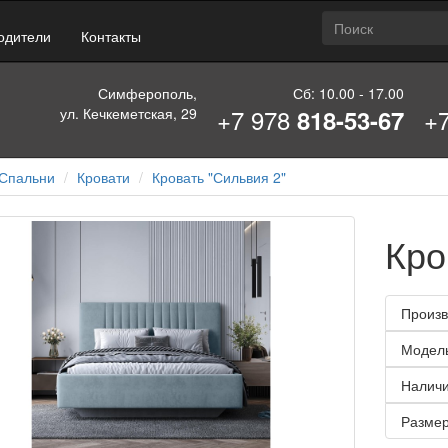
одители
Контакты
Симферополь,
Сб: 10.00 - 17.00
+7 978
+
ул. Кечкеметская, 29
818-53-67
Спальни
Кровати
Кровать "Сильвия 2"
Кро
Произв
Модел
Наличи
Размер