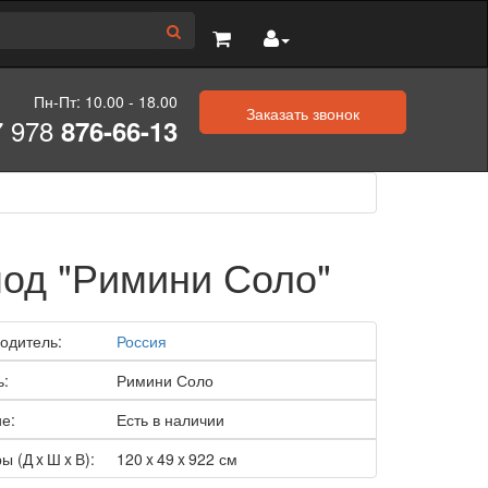
Пн-Пт: 10.00 - 18.00
Заказать звонок
7 978
876-66-13
од "Римини Соло"
одитель:
Россия
ь:
Римини Соло
е:
Есть в наличии
ы (Д x Ш x В):
120 x 49 x 922 см