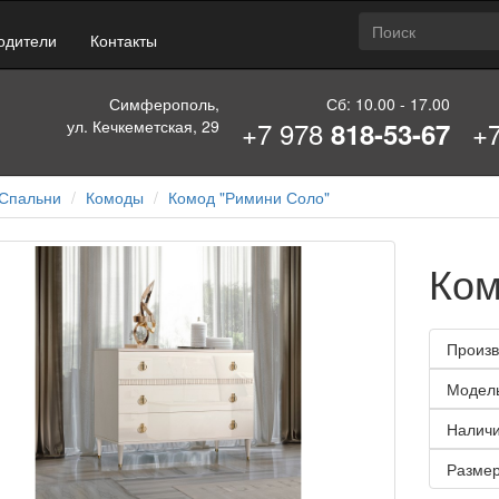
одители
Контакты
Симферополь,
Сб: 10.00 - 17.00
+7 978
+
ул. Кечкеметская, 29
818-53-67
Спальни
Комоды
Комод "Римини Соло"
Ком
Произв
Модел
Наличи
Размер