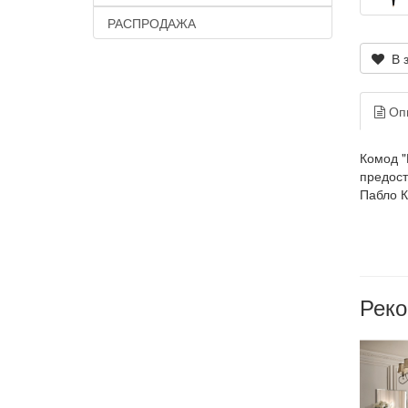
РАСПРОДАЖА
В з
Оп
Комод "
предост
Пабло 
Рек