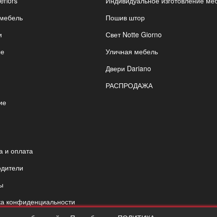
eriors
Индивидуальное изготовление ме
 мебель
Пошив штор
и
Свет Notte Giorno
ые
Уличная мебель
Двери Dariano
РАСПРОДАЖА
ие
я
а и оплата
одители
ы
ка конфиденциальности