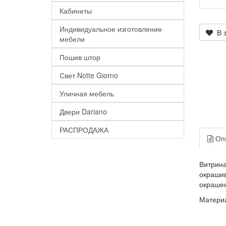
Кабинеты
Индивидуальное изготовление
В з
мебели
Пошив штор
Свет Notte Giorno
Уличная мебель
Двери Dariano
РАСПРОДАЖА
Оп
Витрина
окрашив
окрашен
Матери