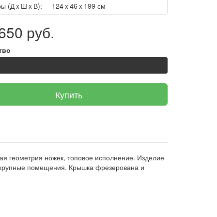
ы (Д x Ш x В):
124 x 46 x 199 см
650 руб.
тво
Купить
кая геометрия ножек, топовое исполнение. Изделие
ь крупные помещения. Крышка фрезерована и