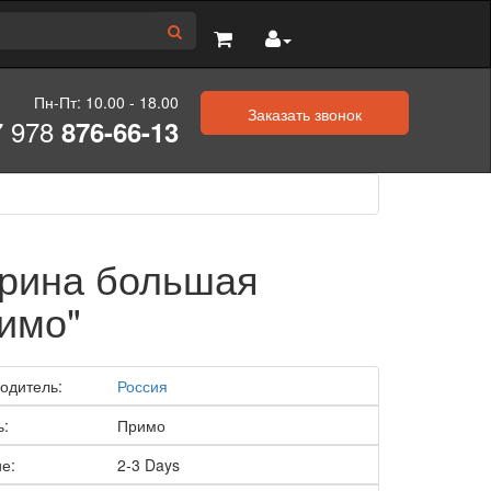
Пн-Пт: 10.00 - 18.00
Заказать звонок
7 978
876-66-13
рина большая
имо"
одитель:
Россия
ь:
Примо
е:
2-3 Days