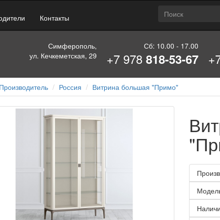
одители
Контакты
Симферополь,
Сб: 10.00 - 17.00
+7 978
+
ул. Кечкеметская, 29
818-53-67
Производитель
Россия
Витрина большая "Примо"
Вит
"Пр
Произв
Модел
Наличи