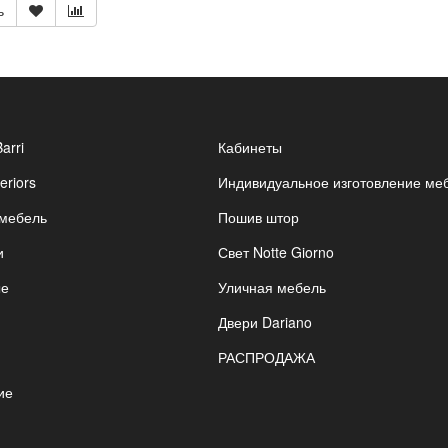
ь
Barri
Кабинеты
eriors
Индивидуальное изготовление ме
 мебель
Пошив штор
и
Свет Notte Giorno
ые
Уличная мебель
Двери Dariano
РАСПРОДАЖА
ие
я