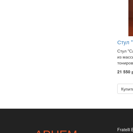
Стул 
Стул "С
из масс
тониров
21 550 
Купит
Fratelli 