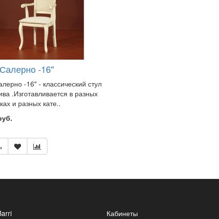
"Салерно -16"
алерно -16" - классический стул
ива .Изготавливается в разных
ках и разных кате..
руб.
ь
Barri
Кабинеты