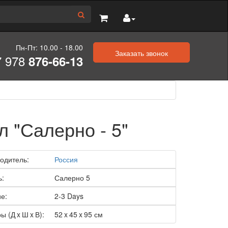
Пн-Пт: 10.00 - 18.00
Заказать звонок
7 978
876-66-13
л "Салерно - 5"
одитель:
Россия
ь:
Салерно 5
е:
2-3 Days
ы (Д x Ш x В):
52 x 45 x 95 см