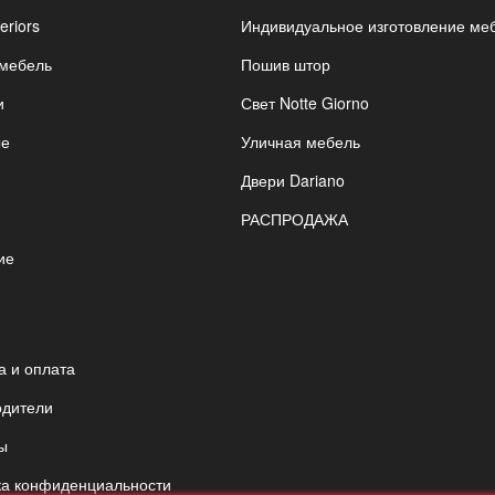
eriors
Индивидуальное изготовление ме
 мебель
Пошив штор
и
Свет Notte Giorno
ые
Уличная мебель
Двери Dariano
РАСПРОДАЖА
ие
я
а и оплата
одители
ы
ка конфиденциальности