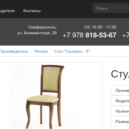
одители
Контакты
Симферополь,
Сб: 10.00 - 17.00
+7 978
+
ул. Кечкеметская, 29
818-53-67
Производитель
Россия
Стул "Салерно - 5"
Сту
Произв
Модел
Наличи
Размер