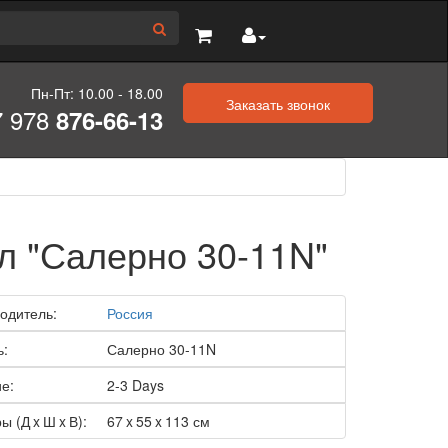
Пн-Пт: 10.00 - 18.00
Заказать звонок
7 978
876-66-13
л "Салерно 30-11N"
одитель:
Россия
ь:
Салерно 30-11N
е:
2-3 Days
ы (Д x Ш x В):
67 x 55 x 113 см