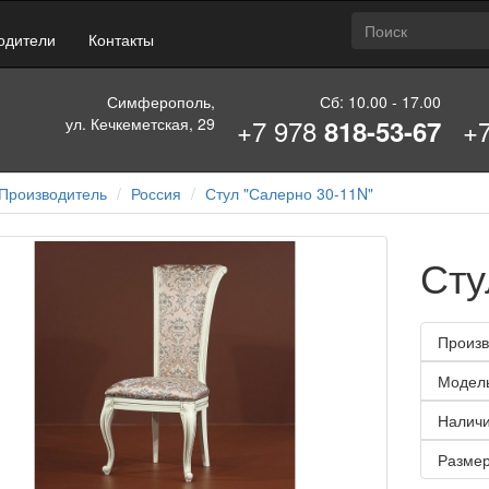
одители
Контакты
Симферополь,
Сб: 10.00 - 17.00
+7 978
+
ул. Кечкеметская, 29
818-53-67
Производитель
Россия
Стул "Салерно 30-11N"
Сту
Произв
Модел
Наличи
Размер