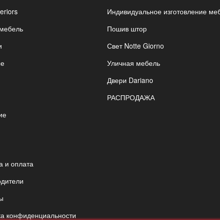
eriors
Индивидуальное изготовление ме
 мебель
Пошив штор
и
Свет Notte Giorno
ые
Уличная мебель
Двери Dariano
РАСПРОДАЖА
ие
я
а и оплата
одители
ы
ка конфиденциальности