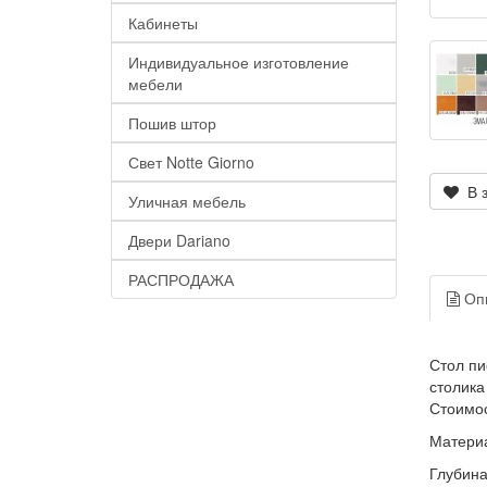
Кабинеты
Индивидуальное изготовление
мебели
Пошив штор
Свет Notte Giorno
В з
Уличная мебель
Двери Dariano
РАСПРОДАЖА
Оп
Стол пи
столика
Стоимос
Материа
Глубина