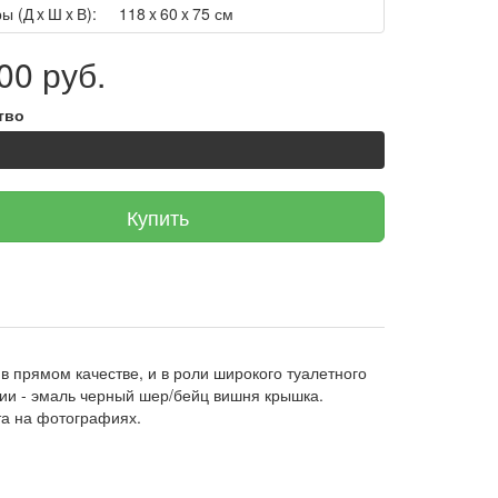
ы (Д x Ш x В):
118 x 60 x 75 см
00 руб.
тво
Купить
 прямом качестве, и в роли широкого туалетного
фии - эмаль черный шер/бейц вишня крышка.
ета на фотографиях.