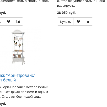
азместить хоть в спальне, хоть
считается универсальной, она
варьирует..
руб.
38 050 руб.
ь
Купить
аж "Ари-Прованс"
л белый
 "Ари-Прованс" металл белый
ен четырьмя полками и одним
 Стеллаж без глухой зад..
руб.