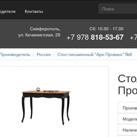
одители
Контакты
Симферополь,
Сб: 10.00 - 17.00
+7 978
+
ул. Кечкеметская, 29
818-53-67
Производитель
Россия
Стол письменный "Ари-Прованс" №6
Сто
Про
Произв
Модел
Наличи