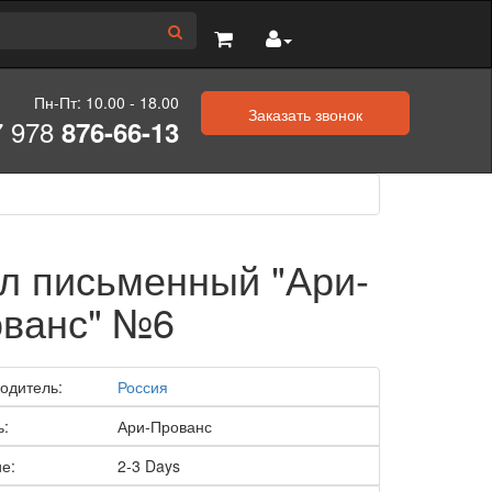
Пн-Пт: 10.00 - 18.00
Заказать звонок
7 978
876-66-13
л письменный "Ари-
ванс" №6
одитель:
Россия
ь:
Ари-Прованс
е:
2-3 Days