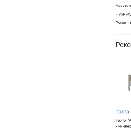
Расстоя
Фурниту
Ручка -
Рек
Тахта
Тахта "
- униве