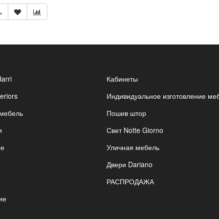
ь
Barri
Кабинеты
eriors
Индивидуальное изготовление ме
 мебель
Пошив штор
и
Свет Notte Giorno
ые
Уличная мебель
Двери Dariano
РАСПРОДАЖА
ие
я