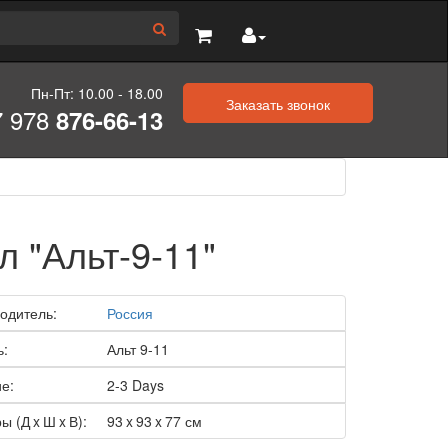
Пн-Пт: 10.00 - 18.00
Заказать звонок
7 978
876-66-13
л "Альт-9-11"
одитель:
Россия
ь:
Альт 9-11
е:
2-3 Days
ы (Д x Ш x В):
93 x 93 x 77 см