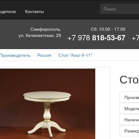
одители
Контакты
Симферополь,
Сб: 10.00 - 17.00
+7 978
+
ул. Кечкеметская, 29
818-53-67
Производитель
Россия
Стол "Альт-9-11"
Сто
Произв
Модел
Наличи
Размер