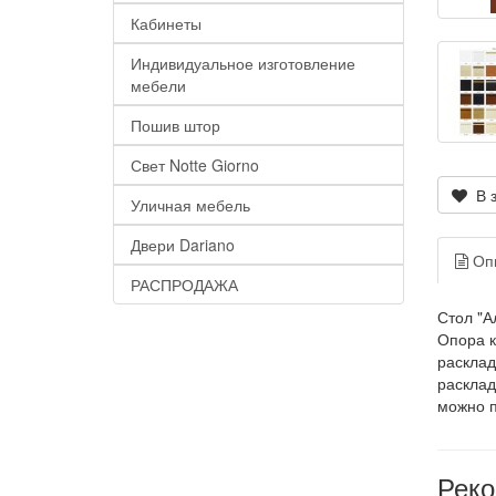
Кабинеты
Индивидуальное изготовление
мебели
Пошив штор
Свет Notte Giorno
В з
Уличная мебель
Двери Dariano
Оп
РАСПРОДАЖА
Стол "А
Опора к
расклад
расклад
можно п
Рек