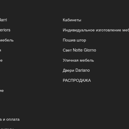
Barri
Кабинеты
eriors
Индивидуальное изготовление ме
 мебель
Пошив штор
и
Свет Notte Giorno
ые
Уличная мебель
Двери Dariano
РАСПРОДАЖА
ие
я
а и оплата