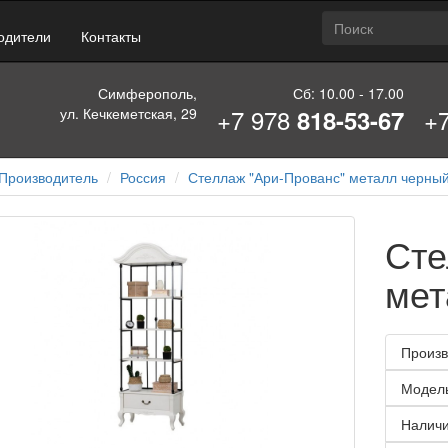
одители
Контакты
Симферополь,
Сб: 10.00 - 17.00
+7 978
+
ул. Кечкеметская, 29
818-53-67
Производитель
Россия
Стеллаж "Ари-Прованс" металл черны
Сте
мет
Произв
Модел
Наличи