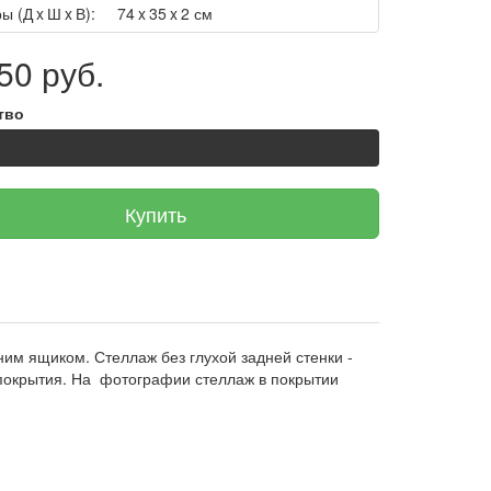
ы (Д x Ш x В):
74 x 35 x 2 см
50 руб.
тво
Купить
им ящиком. Стеллаж без глухой задней стенки -
покрытия. На фотографии стеллаж в покрытии