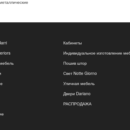
 металлические
Barri
Кабинеты
eriors
Индивидуальное изготовление ме
 мебель
Пошив штор
и
Свет Notte Giorno
ые
Уличная мебель
Двери Dariano
РАСПРОДАЖА
ие
я