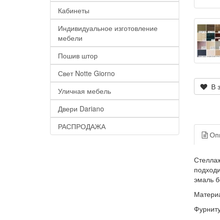
Кабинеты
Индивидуальное изготовление
мебели
Пошив штор
Свет Notte Giorno
В з
Уличная мебель
Двери Dariano
РАСПРОДАЖА
Оп
Стеллаж
подходи
эмаль б
Материа
Фурниту