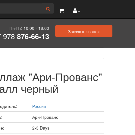
Пн-Пт: 10.00 - 18.00
Заказать звонок
7 978
876-66-13
й
ллаж "Ари-Прованс"
алл черный
одитель:
Россия
ь:
Ари-Прованс
е:
2-3 Days