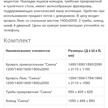
акцентом. Накладки ящиков комодов, тумбочки прикроватной
и туалетного стола, имеют волнообразную фрезеровку,
поддерживающую классический жанр коллекции. Удобство при
использовании придают петли с доводчиком. В цену входит:
кровать Люкс со спальным местом 1600х2000, 2 тумбы, комод,
шкаф 4-дверный. Цены на нужную комплектацию уточняйте по
телефону.
Комплект
Наименование элементов
Размеры (Д x Ш x В,
мм)
Кровать прямоугольная "Сиена"
1490/1690/1890/2090
1200/1400/1600/1800х2000
х 2110 х 1100
Кровать Люкс "Сиена"
1394/1594/1794/1994
1200/1400/1600/1800х2000
х 2110 х 1090
Тумба прикроватная "Сиена"
550 х 405 х 625
Комод "Сиена"
1050 х 469 х 893