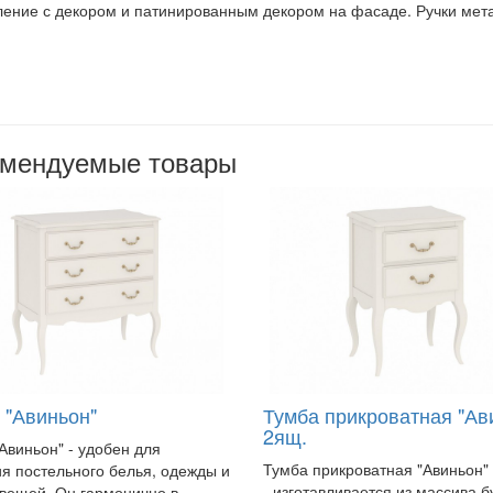
ление с декором и патинированным декором на фасаде. Ручки мет
омендуемые товары
 "Авиньон"
Тумба прикроватная "Ав
2ящ.
Авиньон" - удобен для
Тумба прикроватная "Авиньон"
я постельного белья, одежды и
- изготавливается из массива б
вещей. Он гармонично в..