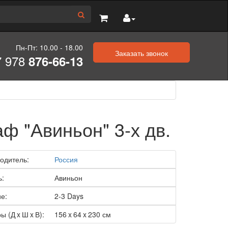
Пн-Пт: 10.00 - 18.00
Заказать звонок
7 978
876-66-13
ф "Авиньон" 3-х дв.
одитель:
Россия
ь:
Авиньон
е:
2-3 Days
ы (Д x Ш x В):
156 x 64 x 230 см