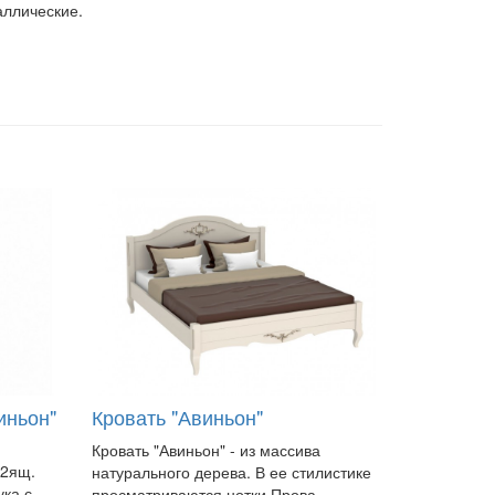
аллические.
иньон"
Кровать "Авиньон"
Кровать "Авиньон" - из массива
 2ящ.
натурального дерева. В ее стилистике
ука с
просматриваются нотки Прова..