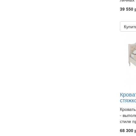
39 550 
Купит
Кроват
стяжк
Кровать
- выпол
стиле п
68 300 