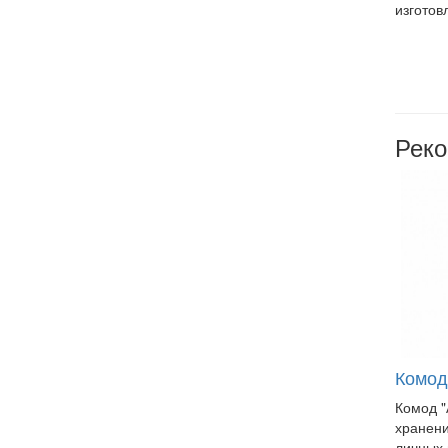
изготов
Рек
Комод
Комод "
хранени
личных 