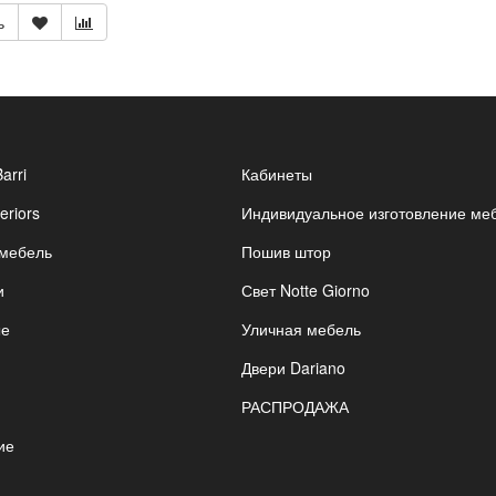
ь
Barri
Кабинеты
eriors
Индивидуальное изготовление ме
 мебель
Пошив штор
и
Свет Notte Giorno
ые
Уличная мебель
Двери Dariano
РАСПРОДАЖА
ие
я