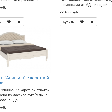
элементами из МДФ и подой..
руб.
22 400 руб.
ь
Купить
ь "Авиньон" с каретной
ой
 "Авиньон" с каретной стяжкой
нена из массива бука/МДФ, в
рованс. До..
руб.