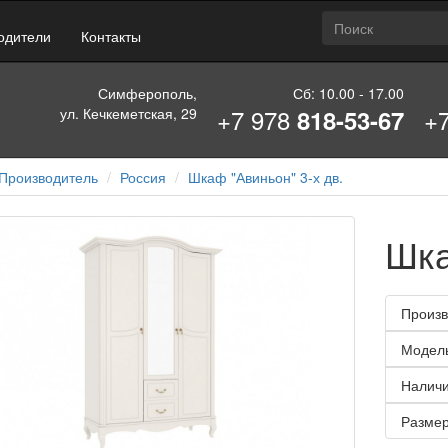
одители
Контакты
Симферополь,
Сб: 10.00 - 17.00
+7 978
+
ул. Кечкеметская, 29
818-53-67
Производитель
Россия
Шкаф "Авиньон" 3-х дв.
Шка
Произв
Модел
Наличи
Размер