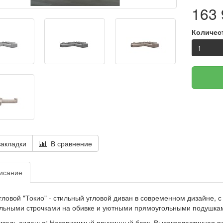
163 
Количес
акладки
В сравнение
исание
гловой "Токио" - стильный угловой диван в современном дизайне,
льными строчками на обивке и уютными прямоугольными подушка
тель сиденья: Независимый пружинный блок, Высокоэластичная п