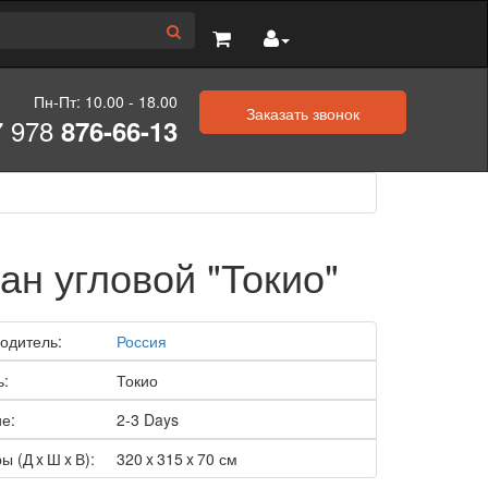
Пн-Пт: 10.00 - 18.00
Заказать звонок
7 978
876-66-13
ан угловой "Токио"
одитель:
Россия
ь:
Токио
е:
2-3 Days
ы (Д x Ш x В):
320 x 315 x 70 см