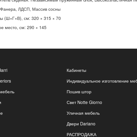
 Фанера, ЛДСП, Массив сосны
ы (Ш×Г×В), см: 320 × 315 × 70
е место, см: 290 × 145
Barri
Кабинеты
eriors
Индивидуальное изготовление ме
 мебель
Пошив штор
и
Свет Notte Giorno
ые
Уличная мебель
Двери Dariano
РАСПРОДАЖА