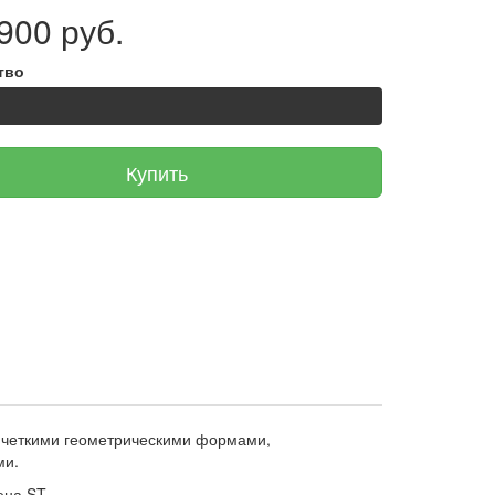
900 руб.
тво
Купить
 с четкими геометрическими формами,
ми.
ена ST