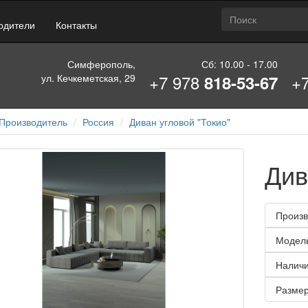
одители
Контакты
Симферополь,
Сб: 10.00 - 17.00
+7 978
+
ул. Кечкеметская, 29
818-53-67
Производитель
Россия
Диван угловой "Токио"
Див
Произв
Модел
Наличи
Размер