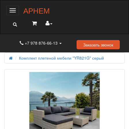
АРНЕМ
Меню
+7 978 876-66-13
Заказать звонок
Комплект плетеной мебели "YR821G" серый