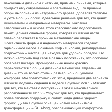
лаконичным дизайном с четкими, прямыми линиями, которые
придают ему современный и элегантный вид. Его прочные
опоры выполнены из натурального дерева, добавляя теплоты
и уюта в общий облик. Идеальное решение для тех, кто ценит
минимализм и натуральные материалы. Боковина
Классическая – в основе этого классического подлокотника
лежит цельная овальная форма, которая из мягкой части
плавно перетекает в прочные металлические опоры.
Элегантность формы и надежность материалов создают
гармоничное целое. Боковина Пуф - Широкий, регулируемый
подлокотник – настоящая находка для удобной посадки. Его
можно настроить под себя в разных положениях, что особенно
облегчает посадку. Хромированные ножки красиво
перекликаются с общим дизайном механизма. Идеальный
диван – это не только стиль и размер, но и ощущение
комфорта. Мы позаботились об этом, предложив два варианта
мягкости подушек сидения в модели Бруклин: Исп.1 - Мягкий:
для тех, кто мечтает о погружении в уют и максимальной
расслабленности Исп.2 - Упругий: для тех, кто предпочитает
более плотную поддержку и любит, когда диван "держит
форму". Диван Бруклин оснащен новым механизмом
трансформации – CПВ-long, обеспечивающим комфортное