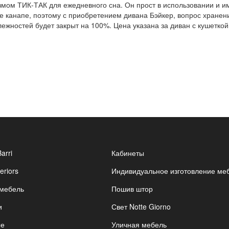
мом ТИК-ТАК для ежедневного сна. Он прост в использовании и им
е канапе, поэтому с приобретением дивана Бэйкер, вопрос хране
ежностей будет закрыт на 100%. Цена указана за диван с кушеткой 
Barri
Кабинеты
eriors
Индивидуальное изготовление ме
 мебель
Пошив штор
и
Свет Notte Giorno
ые
Уличная мебель