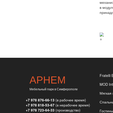
механиз
в модул
принадл
АРНЕМ
Fratelli 
MOD Int
Мебельный парк в Симферополе
Мягкая
+7 978 876-66-13
(в рабочее время)
Спальн
+7 978 818-53-67
(в нерабочее время)
+7 978 723-64-33
(производство)
Гостин