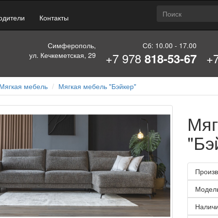
одители
Контакты
Симферополь,
Сб: 10.00 - 17.00
+7 978
+
ул. Кечкеметская, 29
818-53-67
Мягкая мебель
Мягкая мебель "Бэйкер"
Мяг
"Бэ
Произв
Модел
Наличи