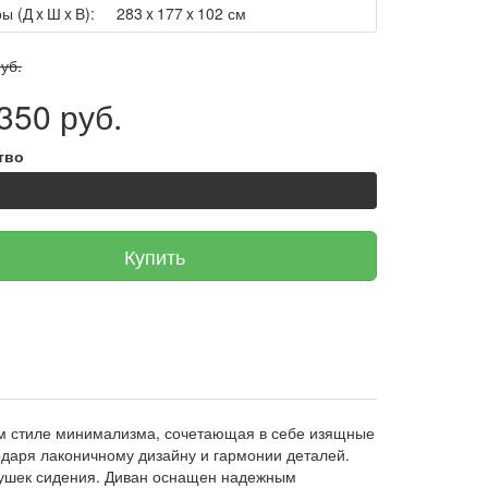
ы (Д x Ш x В):
283 x 177 x 102 см
уб.
350 руб.
тво
Купить
ом стиле минимализма, сочетающая в себе изящные
одаря лаконичному дизайну и гармонии деталей.
душек сидения. Диван оснащен надежным