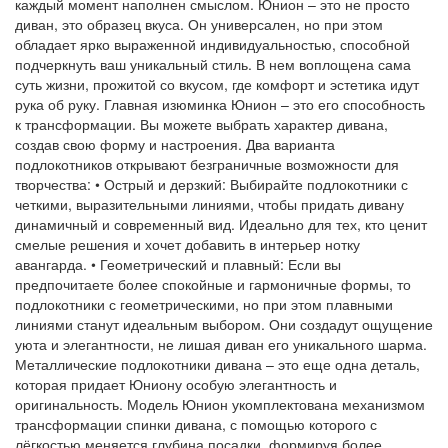
каждый момент наполнен смыслом. Юнион – это не просто
диван, это образец вкуса. Он универсален, но при этом
обладает ярко выраженной индивидуальностью, способной
подчеркнуть ваш уникальный стиль. В нем воплощена сама
суть жизни, прожитой со вкусом, где комфорт и эстетика идут
рука об руку. Главная изюминка Юнион – это его способность
к трансформации. Вы можете выбрать характер дивана,
создав свою форму и настроения. Два варианта
подлокотников открывают безграничные возможности для
творчества: • Острый и дерзкий: Выбирайте подлокотники с
четкими, выразительными линиями, чтобы придать дивану
динамичный и современный вид. Идеально для тех, кто ценит
смелые решения и хочет добавить в интерьер нотку
авангарда. • Геометрический и плавный: Если вы
предпочитаете более спокойные и гармоничные формы, то
подлокотники с геометрическими, но при этом плавными
линиями станут идеальным выбором. Они создадут ощущение
уюта и элегантности, не лишая диван его уникального шарма.
Металлические подлокотники дивана – это еще одна деталь,
которая придает Юниону особую элегантность и
оригинальность. Модель Юнион укомплектована механизмом
трансформации спинки дивана, с помощью которого с
лёгкостью меняется глубина посадки, формируя более