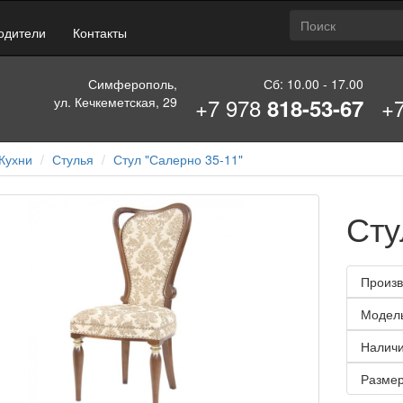
одители
Контакты
Симферополь,
Сб: 10.00 - 17.00
+7 978
+
ул. Кечкеметская, 29
818-53-67
Кухни
Стулья
Стул "Салерно 35-11"
Сту
Произв
Модел
Наличи
Размер