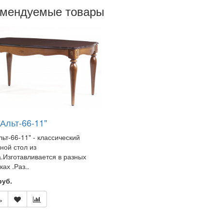
омендуемые товары
Альт-66-11"
льт-66-11" - классический
ной стол из
.Изготавливается в разных
ах .Раз..
руб.
ь