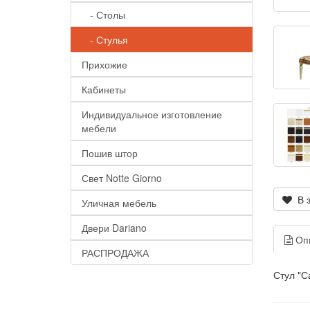
- Столы
- Стулья
Прихожие
Кабинеты
Индивидуальное изготовление
мебели
Пошив штор
Свет Notte Giorno
В з
Уличная мебель
Двери Dariano
Оп
РАСПРОДАЖА
Стул "С