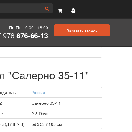
Пн-Пт: 10.00 - 18.00
Заказать звонок
7 978
876-66-13
л "Салерно 35-11"
одитель:
Россия
ь:
Салерно 35-11
е:
2-3 Days
ы (Д x Ш x В):
59 x 53 x 105 см