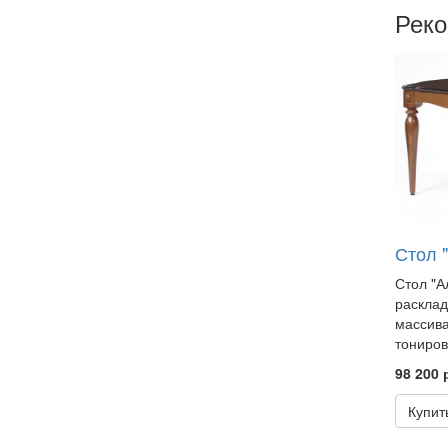
Рек
Стол "
Стол "А
расклад
массива
тонировк
98 200 
Купит