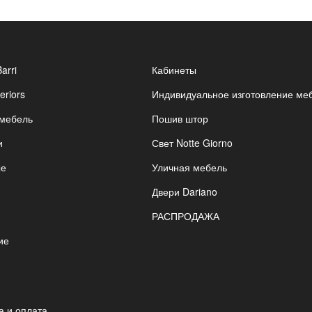
Barri
Кабинеты
eriors
Индивидуальное изготовление ме
 мебель
Пошив штор
и
Свет Notte Giorno
ые
Уличная мебель
Двери Dariano
РАСПРОДАЖА
ие
я
а и оплата