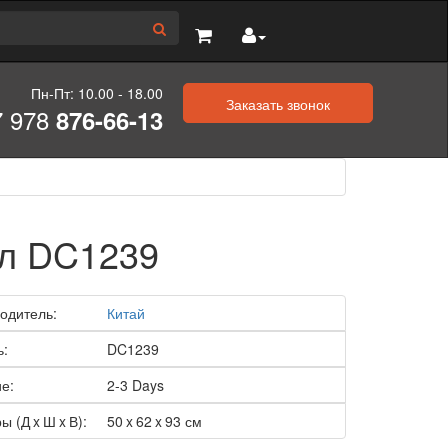
Пн-Пт: 10.00 - 18.00
Заказать звонок
7 978
876-66-13
л DC1239
одитель:
Китай
ь:
DC1239
е:
2-3 Days
ы (Д x Ш x В):
50 x 62 x 93 см