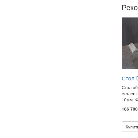
Рек
Стол 
Стол о
столешн
10мм. Ф
186 700
Купит