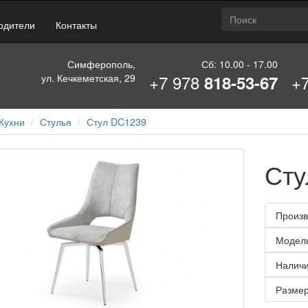
одители
Контакты
Симферополь,
Сб: 10.00 - 17.00
+7 978
+
ул. Кечкеметская, 29
818-53-67
Кухни
Стулья
Стул DC1239
Сту
Произв
Модел
Наличи
Размер