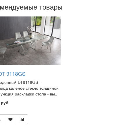
омендуемые товары
DT 9118GS
беденный DT9118GS -
ица каленое стекло толщиной
ункция раскладки стола - вы..
 руб.
ь