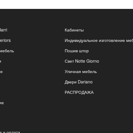
Barri
Кабинеты
eriors
Индивидуальное изготовление ме
 мебель
Пошив штор
и
Свет Notte Giorno
ые
Уличная мебель
Двери Dariano
РАСПРОДАЖА
ие
я
а и оплата