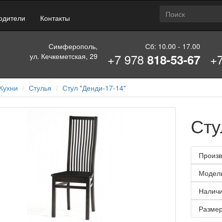
одители
Контакты
Симферополь,
Сб: 10.00 - 17.00
+7 978
+
ул. Кечкеметская, 29
818-53-67
Кухни
Стулья
Стул "Денди-17-14"
Сту
Произв
Модел
Наличи
Размер