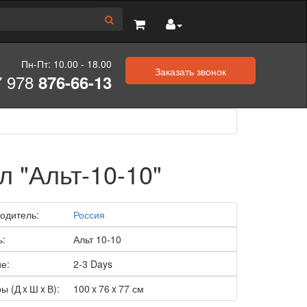
Пн-Пт: 10.00 - 18.00
Заказать звонок
7 978
876-66-13
л "Альт-10-10"
одитель:
Россия
ь:
Альт 10-10
е:
2-3 Days
ы (Д x Ш x В):
100 x 76 x 77 см