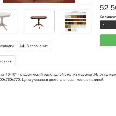
52 5
Количес
акладки
В сравнение
исание
льт-10-10" - классический раскладной стол из массива .Изготавлива
00х760х770. Цена указана в цвете слоновая кость с патиной.