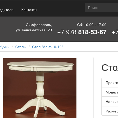
одители
Контакты
Симферополь,
Сб: 10.00 - 17.00
+7 978
+
ул. Кечкеметская, 29
818-53-67
Кухни
Столы
Стол "Альт-10-10"
Сто
Произв
Модел
Наличи
Размер