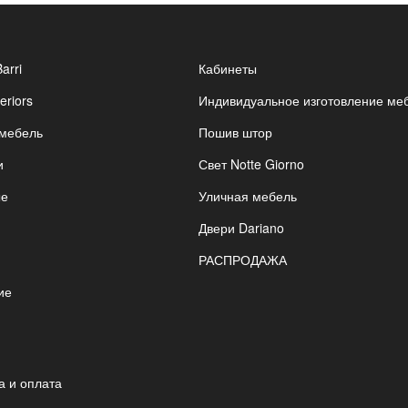
Barri
Кабинеты
eriors
Индивидуальное изготовление ме
 мебель
Пошив штор
и
Свет Notte Giorno
ые
Уличная мебель
Двери Dariano
РАСПРОДАЖА
ие
я
а и оплата