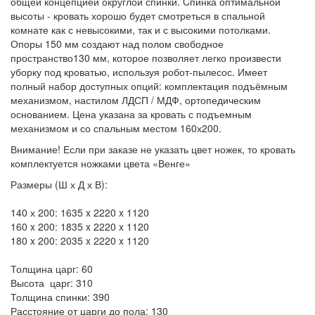
общей концепцией округлой спинки. Cпинка оптимальной
высоты - кровать хорошо будет смотреться в спальной
комнате как с невысокими, так и с высокими потолками.
Опоры 150 мм создают над полом свободное
пространство130 мм, которое позволяет легко произвести
уборку под кроватью, используя робот-пылесос. Имеет
полный набор доступных опций: комплектация подъёмным
механизмом, настилом ЛДСП / МДФ, ортопедическим
основанием. Цена указана за кровать с подъемным
механизмом и со спальным местом 160х200.
Внимание!
Если при заказе не указать цвет ножек, то кровать
комплектуется ножками цвета «Венге»
Размеры (Ш х Д х В):
140 х 200:
1635 x 2220 x 1120
160 x 200:
1835 x 2220 x 1120
180 x 200:
2035 x 2220 x 1120
Толщина царг:
60
Высота царг:
310
Толщина спинки:
390
Расстояние от царги до пола:
130