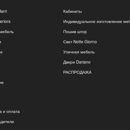
Barri
Кабинеты
eriors
Индивидуальное изготовление ме
 мебель
Пошив штор
и
Свет Notte Giorno
ые
Уличная мебель
Двери Dariano
РАСПРОДАЖА
ие
я
а и оплата
одители