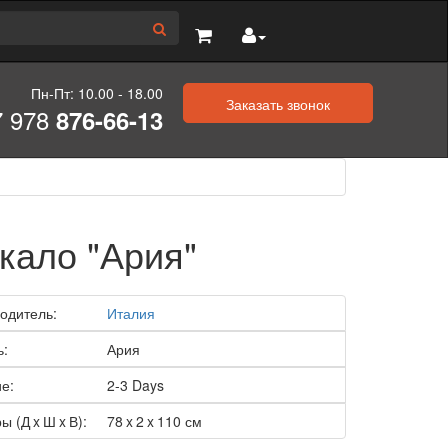
Пн-Пт: 10.00 - 18.00
Заказать звонок
7 978
876-66-13
кало "Ария"
одитель:
Италия
ь:
Ария
е:
2-3 Days
ы (Д x Ш x В):
78 x 2 x 110 см