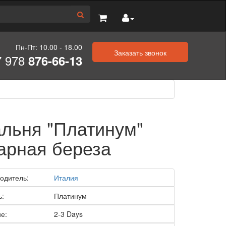
Пн-Пт: 10.00 - 18.00
Заказать звонок
7 978
876-66-13
льня "Платинум"
арная береза
одитель:
Италия
ь:
Платинум
е:
2-3 Days