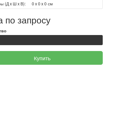
ы (Д x Ш x В):
0 x 0 x 0 см
 по запросу
тво
Купить