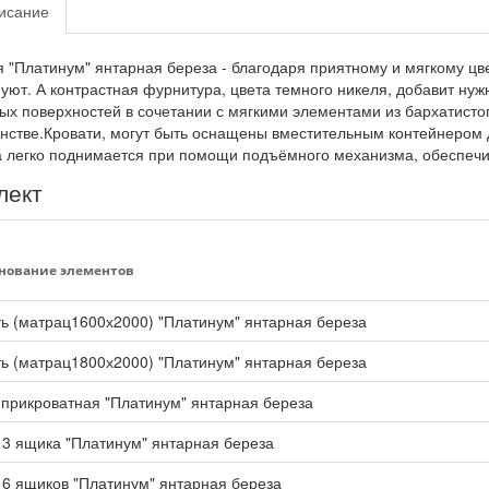
исание
 "Платинум" янтарная береза - благодаря приятному и мягкому цв
 уют. А контрастная фурнитура, цвета темного никеля, добавит н
ых поверхностей в сочетании с мягкими элементами из бархатистог
нстве.Кровати, могут быть оснащены вместительным контейнером
 легко поднимается при помощи подъёмного механизма, обеспечив
лект
нование элементов
ь (матрац1600х2000) "Платинум" янтарная береза
ь (матрац1800х2000) "Платинум" янтарная береза
прикроватная "Платинум" янтарная береза
3 ящика "Платинум" янтарная береза
6 ящиков "Платинум" янтарная береза