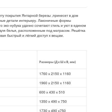
ету покрытия Янтарной березы ,принесет в дом
ужные детали интерьеру. Лаконичные формы
о эко-нубука удачно сочетают стиль и уют в едином
 для белья, расположенным под матрасом. Решётка
ая быстрый и лёгкий доступ к вещам.
Размеры (Д x Ш x В, мм)
1760 х 2150 х 1160
1960 х 2150 х 1160
600 х 430 х 510
1350 х 490 х 750
1730 х 490 х750