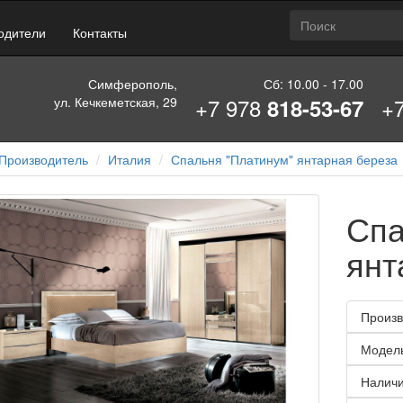
одители
Контакты
Симферополь,
Сб: 10.00 - 17.00
+7 978
+
ул. Кечкеметская, 29
818-53-67
Производитель
Италия
Спальня "Платинум" янтарная береза
Спа
янт
Произв
Модел
Наличи