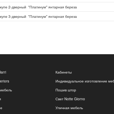
купе 2-дверный "Платинум" янтарная береза
купе 3-дверный "Платинум" янтарная береза
Barri
Кабинеты
eriors
Индивидуальное изготовление ме
 мебель
Пошив штор
и
Свет Notte Giorno
ые
Уличная мебель