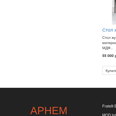
Стол 
Стол жу
материа
МДФ..
55 000 
Купит
АРНЕМ
Fratelli 
MOD Int