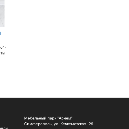
й
о" -
нты
Мебельный парк "Арнем"
Симферополь, ул. Кечкеметская, 29
бели