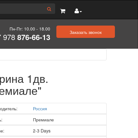
Пн-Пт: 10.00 - 18.00
Заказать звонок
7 978
876-66-13
рина 1дв.
емиале"
одитель:
Россия
ь:
Премиале
е:
2-3 Days