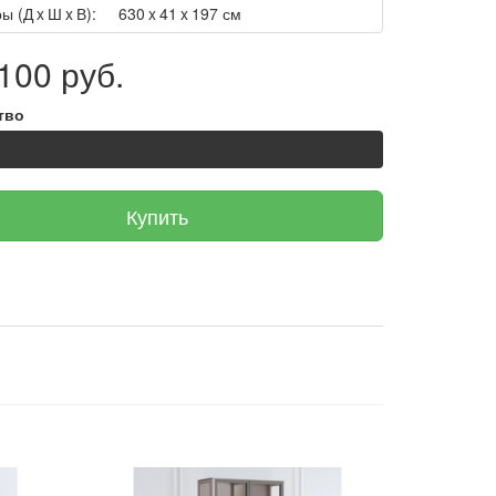
ы (Д x Ш x В):
630 x 41 x 197 см
100 руб.
тво
Купить