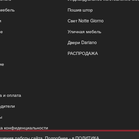
 мебель
Пошив штор
и
Свет Notte Giorno
ые
Уличная мебель
Двери Dariano
РАСПРОДАЖА
ие
я
а и оплата
одители
ы
ка конфиденциальности
чшения работы сайта. Подробнее - в ПОЛИТИКА