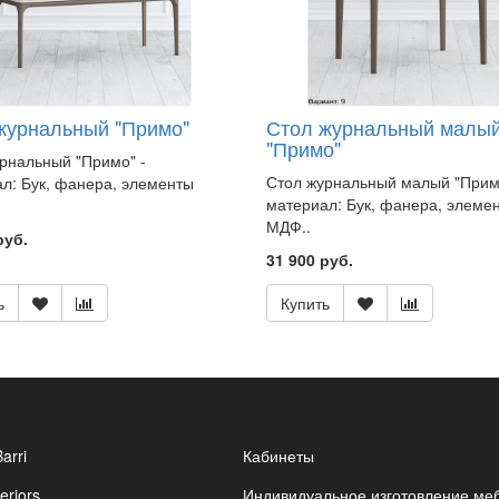
журнальный "Примо"
Стол журнальный малы
"Примо"
рнальный "Примо" -
Стол журнальный малый "Прим
л: Бук, фанера, элементы
материал: Бук, фанера, элеме
МДФ..
руб.
31 900 руб.
ь
Купить
Barri
Кабинеты
eriors
Индивидуальное изготовление ме