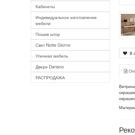
Кабинеты
Индивидуальное изготовление
мебели
Пошив штор
Свет Notte Giorno
В з
Уличная мебель
Двери Dariano
Оп
РАСПРОДАЖА
Витрина
окрашив
окрашен
Матери
Рек