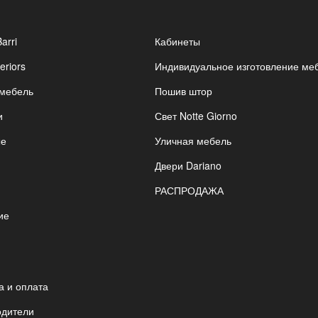
Barri
Кабинеты
eriors
Индивидуальное изготовление ме
 мебель
Пошив штор
и
Свет Notte Giorno
ые
Уличная мебель
Двери Dariano
РАСПРОДАЖА
ие
я
а и оплата
одители