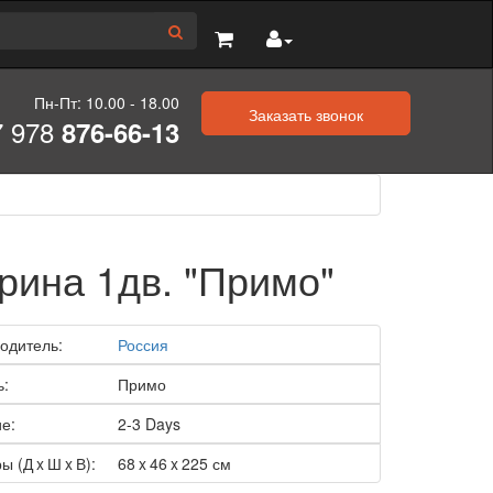
Пн-Пт: 10.00 - 18.00
Заказать звонок
7 978
876-66-13
рина 1дв. "Примо"
одитель:
Россия
ь:
Примо
е:
2-3 Days
ы (Д x Ш x В):
68 x 46 x 225 см