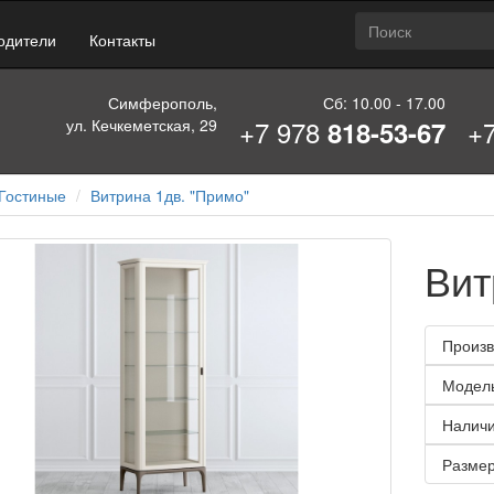
одители
Контакты
Симферополь,
Сб: 10.00 - 17.00
+7 978
+
ул. Кечкеметская, 29
818-53-67
Гостиные
Витрина 1дв. "Примо"
Вит
Произв
Модел
Наличи
Размер