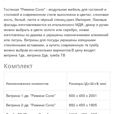
Гостиная "Римини Соло" - модульная мебель для гостиной и
столовой в современном стиле выполнена в цветах: слоновая
кость, белый, латте и чёрный глянец,орех Империя. Лаковые
фасады изготавливаются из итальянского МДФ, декор и ручки
можно выбрать в цвете золото или серебро, ножки
изготовлены из дерева и украшены наконечниками алюминий
или латунь. Витрины для посуды украшены изящными
стеклянными вставками, а купить современную тв тумбу
можно выбрав из нескольких вариантов.В цену входит:
витрина 1дв., витрина 2дв, тумба ТВ
Комплект
Наименование элементов
Размеры (Д x Ш x В, мм)
Витрина 1-дв. "Римини Соло"
600 х 450 х 2001
Витрина 2-дв. "Римини Соло"
892 х 450 х 1805