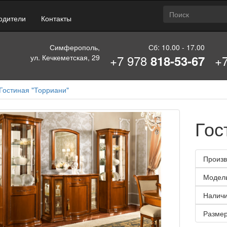
одители
Контакты
Симферополь,
Сб: 10.00 - 17.00
+7 978
+
ул. Кечкеметская, 29
818-53-67
Гостиная "Торриани"
Гос
Произв
Модел
Наличи
Размер