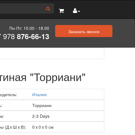
Пн-Пт: 10.00 - 18.00
Заказать звонок
7 978
876-66-13
тиная "Торриани"
одитель:
Италия
ь:
Торриани
е:
2-3 Days
ы (Д x Ш x В):
0 x 0 x 0 см