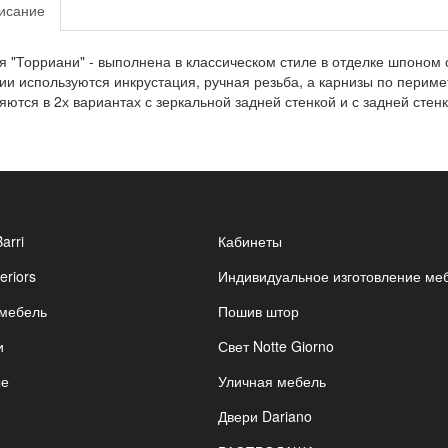
исание
я "Торриани" - выполнена в классическом стиле в отделке шпоном
ии используются инкрустация, ручная резьба, а карнизы по перим
яются в 2х вариантах с зеркальной задней стенкой и с задней стенк
Barri
Кабинеты
eriors
Индивидуальное изготовление ме
 мебель
Пошив штор
и
Свет Notte Giorno
ые
Уличная мебель
Двери Dariano