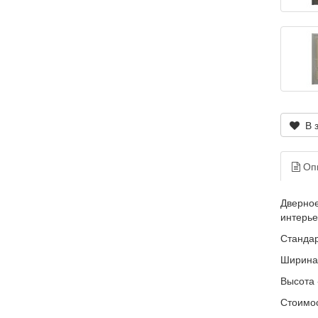
В з
Оп
Дверное
интерье
Стандар
Ширина 
Высота 
Стоимос