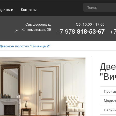
одители
Контакты
Симферополь,
Сб: 10.00 - 17.00
+7 978
+
ул. Кечкеметская, 29
818-53-67
Дверное полотно "Виченца 2"
Две
"Ви
Произв
Модел
Наличи