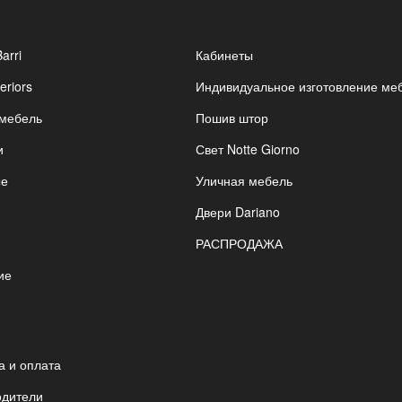
Barri
Кабинеты
eriors
Индивидуальное изготовление ме
 мебель
Пошив штор
и
Свет Notte Giorno
ые
Уличная мебель
Двери Dariano
РАСПРОДАЖА
ие
я
а и оплата
одители