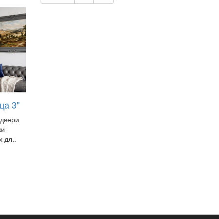
ца 3"
 двери
ки
 дл..