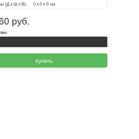
ы (Д x Ш x В):
0 x 0 x 0 см
60 руб.
тво
Купить