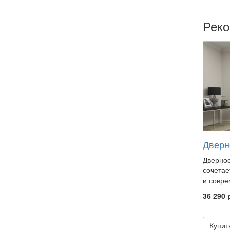
Рек
Дверн
Дверное
сочетае
и совре
36 290 
Купит