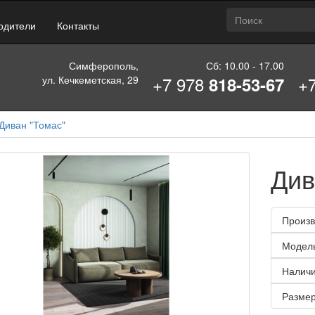
одители
Контакты
Симферополь,
Сб: 10.00 - 17.00
+7 978
+
ул. Кечкеметская, 29
818-53-67
Диван "Томас"
Див
Произв
Модел
Наличи
Размер