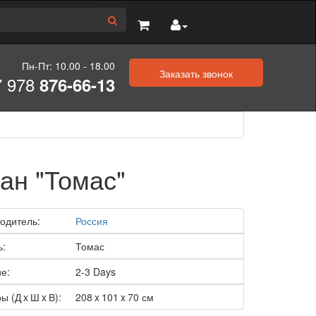
Пн-Пт: 10.00 - 18.00
Заказать звонок
7 978
876-66-13
ан "Томас"
одитель:
Россия
ь:
Томас
е:
2-3 Days
ы (Д x Ш x В):
208 x 101 x 70 см