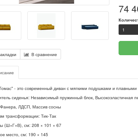
74 4
Количес
акладки
В сравнение
исание
Томас" - это современный диван с мягкими подушками и плавными
тель сиденья: Независимый пружинный блок, Высокоэластичная п
 Фанера, ЛДСП, Массив сосны
м трансформации: Тик-Так
ы (Ш×Г×В), см: 208 × 101 × 67
е место, см: 190 × 145