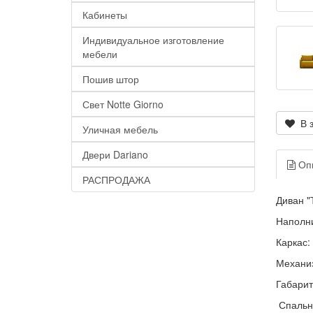
Кабинеты
Индивидуальное изготовление
мебели
Пошив штор
Свет Notte Giorno
В з
Уличная мебель
Двери Dariano
Оп
РАСПРОДАЖА
Диван "
Наполни
Каркас:
Механиз
Габарит
Спально