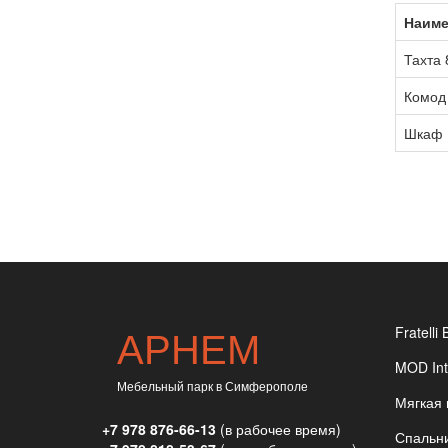
Наиме
Тахта 
Комод 
Шкаф 1
АРНЕМ
Fratelli 
MOD Int
Мебельный парк в Симферополе
Мягкая
+7 978 876-66-13
(в рабочее время)
Спальн