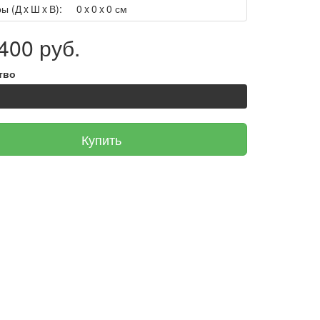
ы (Д x Ш x В):
0 x 0 x 0 см
400 руб.
тво
Купить