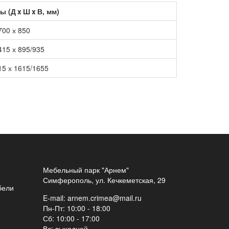
 (Д x Ш x В, мм)
700 х 850
415 х 895/935
15 х 1615/1655
Мебельный парк "Арнем"
Симферополь, ул. Кечкеметская, 29
бели
E-mail:
arnem.crimea@mail.ru
Пн-Пт: 10:00 - 18:00
Сб: 10:00 - 17:00
Вс: выходной