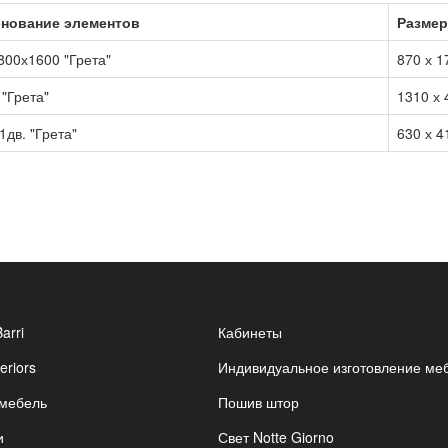
нование элементов
Размеры
800х1600 "Грета"
870 х 1
"Грета"
1310 х 
дв. "Грета"
630 х 4
Barri
Кабинеты
eriors
Индивидуальное изготовление ме
 мебель
Пошив штор
и
Свет Notte Giorno