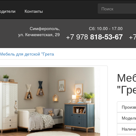
одители
Контакты
Симферополь,
Сб: 10.00 - 17.00
+7 978
+
ул. Кечкеметская, 29
818-53-67
Мебель для детской "Грета
Меб
"Гр
Произв
Модел
Наличи