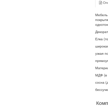
Оп
Мебель 
покрыти
одното
Декорат
Елка (т
широкая
узкая п
прямоуг
Материа
МДФ (в 
сосна (
бессучк
Комп